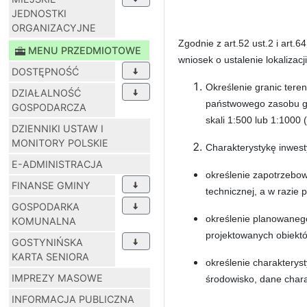
JEDNOSTKI
ORGANIZACYJNE
Zgodnie z art.52 ust.2 i art
MENU PRZEDMIOTOWE
wniosek o ustalenie lokalizac
DOSTĘPNOŚĆ
Określenie granic tere
DZIAŁALNOŚĆ
państwowego zasobu geo
GOSPODARCZA
skali 1:500 lub 1:1000 (
DZIENNIKI USTAW I
MONITORY POLSKIE
Charakterystykę inwest
E-ADMINISTRACJA
określenie zapotrzebow
FINANSE GMINY
technicznej, a w razie
GOSPODARKA
określenie planowaneg
KOMUNALNA
projektowanych obiektó
GOSTYNIŃSKA
KARTA SENIORA
określenie charaktery
IMPREZY MASOWE
środowisko, dane chara
INFORMACJA PUBLICZNA