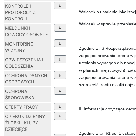
KONTROLE I
Wniosek o ustalenie lokaliza
PROTOKOŁY Z
KONTROLI
Wniosek w sprawie przeniesi
MELDUNKI I
DOWODY OSOBISTE
MONITORING
Zgodnie z §3 Rozporządzenia 
WIZYJNY
zagospodarowania terenu w p
OBWIESZCZENIA I
ustalenia wymagań dla nowej
OGŁOSZENIA
w planach miejscowych), załą
OCHRONA DANYCH
zagospodarowania terenu w za
OSOBOWYCH
szerokość frontu działki obję
OCHRONA
ŚRODOWISKA
OFERTY PRACY
II. Informacje dotyczące dec
OPIEKUN DZIENNY,
ŻŁOBKI I KLUBY
DZIECIĘCE
Zgodnie z art.61 ust.1 ustaw