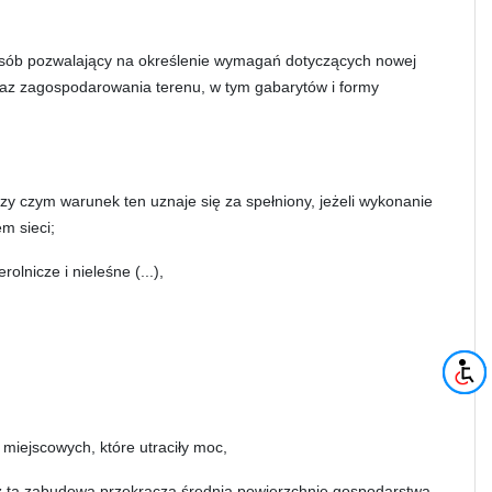
sposób pozwalający na określenie wymagań dotyczących nowej
raz zagospodarowania terenu, w tym gabarytów i formy
rzy czym warunek ten uznaje się za spełniony, jeżeli wykonanie
m sieci;
lnicze i nieleśne (...),
miejscowych, które utraciły moc,
 tą zabudową przekracza średnią powierzchnię gospodarstwa