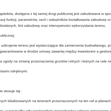
 sąsiednia, dostępna z tej samej drogi publicznej jest zabudowana w 
cji funkcji, parametrów, cech i wskaźników kształtowania zabudowy o
dowlanych, linii zabudowy oraz intensywności wykorzystania terenu;
ublicznej;
e uzbrojenie terenu jest wystarczające dla zamierzenia budowlanego, p
zagwarantowane w drodze umowy zawartej między inwestorem a gestore
 zgody na zmianę przeznaczenia gruntów rolnych i leśnych na cele niero
episami odrębnymi.
e stosuje się :
jnych lokalizowanych na terenach przeznaczonych na ten cel w planach 
j, w przypadku gdy powierzchnia gospodarstwa rolnego związanego z