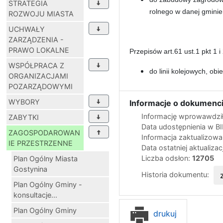
STRATEGIA
rolnego w danej gminie
ROZWOJU MIASTA
UCHWAŁY
ZARZĄDZENIA -
PRAWO LOKALNE
Przepisów art.61 ust.1 pkt 1 i 
WSPÓŁPRACA Z
do linii kolejowych, obi
ORGANIZACJAMI
POZARZĄDOWYMI
WYBORY
Informacje o dokumenci
Informację wprowawdził
ZABYTKI
Data udostępnienia w B
ZAGOSPODAROWAN
Informacja zaktualizow
IE PRZESTRZENNE
Data ostatniej aktualizac
Liczba odsłon:
12705
Plan Ogólny Miasta
Gostynina
Historia dokumentu:
Plan Ogólny Gminy -
konsultacje...
Plan Ogólny Gminy
drukuj