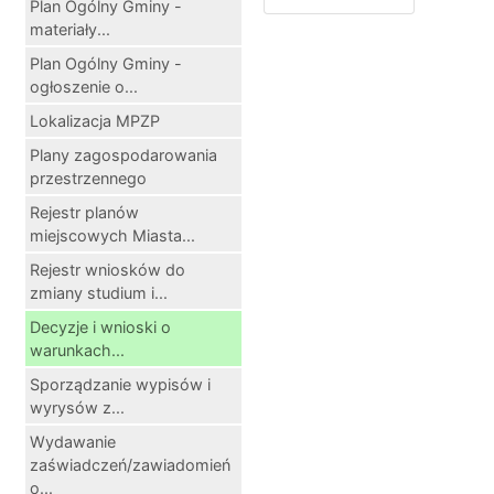
Plan Ogólny Gminy -
materiały...
Plan Ogólny Gminy -
ogłoszenie o...
Lokalizacja MPZP
Plany zagospodarowania
przestrzennego
Rejestr planów
miejscowych Miasta...
Rejestr wniosków do
zmiany studium i...
Decyzje i wnioski o
warunkach...
Sporządzanie wypisów i
wyrysów z...
Wydawanie
zaświadczeń/zawiadomień
o...