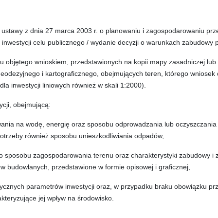
.64 ustawy z dnia 27 marca 2003 r. o planowaniu i zagospodarowaniu pr
ji inwestycji celu publicznego / wydanie decyzji o warunkach zabudowy 
nu objętego wnioskiem, przedstawionych na kopii mapy zasadniczej lub w
dezyjnego i kartograficznego, obejmujących teren, którego wniosek do
dla inwestycji liniowych również w skali 1:2000).
ycji, obejmującą:
ania na wodę, energię oraz sposobu odprowadzania lub oczyszczania śc
 potrzeby również sposobu unieszkodliwiania odpadów,
o sposobu zagospodarowania terenu oraz charakterystyki zabudowy i 
w budowlanych, przedstawione w formie opisowej i graficznej,
stycznych parametrów inwestycji oraz, w przypadku braku obowiązku p
kteryzujące jej wpływ na środowisko.