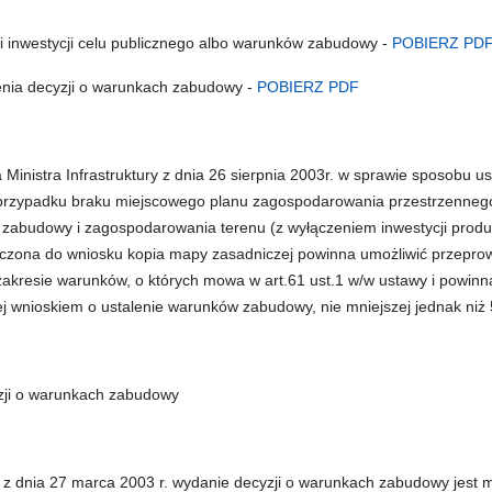
cji inwestycji celu publicznego albo warunków zabudowy -
POBIERZ PD
enia decyzji o warunkach zabudowy -
POBIERZ PDF
Ministra Infrastruktury z dnia 26 sierpnia 2003r. w sprawie sposobu
rzypadku braku miejscowego planu zagospodarowania przestrzennego (
 zabudowy i zagospodarowania terenu (z wyłączeniem inwestycji produ
czona do wniosku kopia mapy zasadniczej powinna umożliwić przeprowa
kresie warunków, o których mowa w art.61 ust.1 w/w ustawy i powinna 
tej wnioskiem o ustalenie warunków zabudowy, nie mniejszej jednak niż
yzji o warunkach zabudowy
y z dnia 27 marca 2003 r. wydanie decyzji o warunkach zabudowy jest 