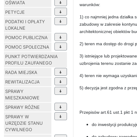
OŚWIATA
warunków:
PETYCJE
1) co najmniej jedna działka
PODATKI I OPŁATY
zabudowy w zakresie kontynua
LOKALNE
architektonicznej obiektów bu
POMOC PUBLICZNA
2) teren ma dostęp do drogi p
POMOC SPOŁECZNA
3) istniejące lub projektowan
PUNKT POTWIERDZANIA
PROFILU ZAUFANEGO
uzbrojenia terenu zostanie 
RADA MIEJSKA
4) teren nie wymaga uzyskania
REWITALIZACJA
5) decyzja jest zgodna z prz
SPRAWY
MIESZKANIOWE
SPRAWY RÓŻNE
Przepisów art.61 ust.1 pkt 1 ni
SPRAWY W
URZĘDZIE STANU
do inwestycji produkcy
CYWILNEGO
do zabudowy zagrodowe