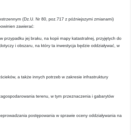
zestrzennym (Dz.U. Nr 80, poz.717 z późniejszymi zmianami)
powinien zawierać:
 przypadku jej braku, na kopii mapy katastralnej, przyjętych do
tyczy i obszaru, na który ta inwestycja będzie oddziaływać, w
ieków, a także innych potrzeb w zakresie infrastruktury
zagospodarowania terenu, w tym przeznaczenia i gabarytów
rzeprowadzania postępowania w sprawie oceny oddziaływania na