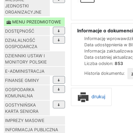
JEDNOSTKI
ORGANIZACYJNE
MENU PRZEDMIOTOWE
Informacje o dokumenci
DOSTĘPNOŚĆ
Informację wprowawdził
DZIAŁALNOŚĆ
Data udostępnienia w B
GOSPODARCZA
Informacja zaktualizow
DZIENNIKI USTAW I
Data ostatniej aktualizac
MONITORY POLSKIE
Liczba odsłon:
853
E-ADMINISTRACJA
Historia dokumentu:
FINANSE GMINY
GOSPODARKA
KOMUNALNA
drukuj
GOSTYNIŃSKA
KARTA SENIORA
IMPREZY MASOWE
INFORMACJA PUBLICZNA