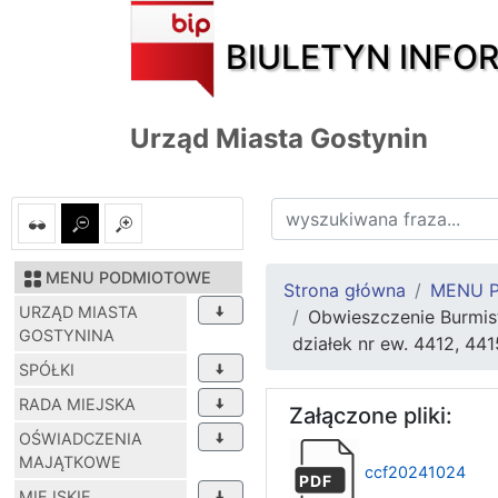
BIULETYN INFO
Urząd Miasta Gostynin
MENU PODMIOTOWE
Strona główna
MENU 
URZĄD MIASTA
Obwieszczenie Burmis
GOSTYNINA
działek nr ew. 4412, 441
SPÓŁKI
RADA MIEJSKA
Załączone pliki:
OŚWIADCZENIA
MAJĄTKOWE
ccf20241024
PDF
MIEJSKIE