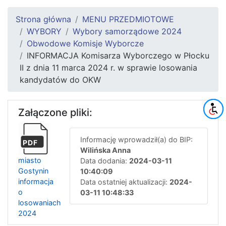
Strona główna
MENU PRZEDMIOTOWE
WYBORY
Wybory samorządowe 2024
Obwodowe Komisje Wyborcze
INFORMACJA Komisarza Wyborczego w Płocku
II z dnia 11 marca 2024 r. w sprawie losowania
kandydatów do OKW
Załączone pliki:
Informację wprowadził(a) do BIP:
PDF
Wilińska Anna
miasto
Data dodania:
2024-03-11
Gostynin
10:40:09
informacja
Data ostatniej aktualizacji:
2024-
o
03-11 10:48:33
losowaniach
2024