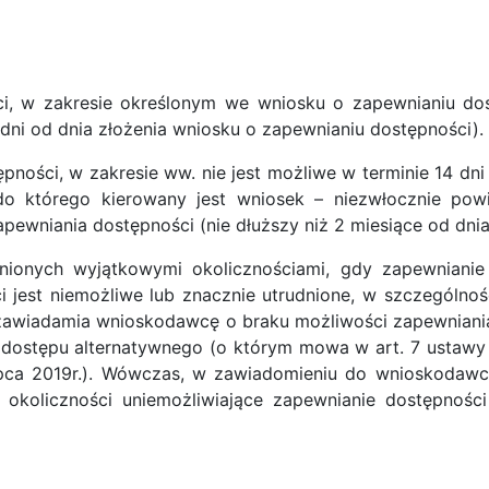
i, w zakresie określonym we wniosku o zapewnianiu dost
 dni od dnia złożenia wniosku o zapewnianiu dostępności).
ępności, w zakresie ww. nie jest możliwe w terminie 14 dn
do którego kierowany jest wniosek – niezwłocznie po
pewniania dostępności (nie dłuższy niż 2 miesiące od dni
ionych wyjątkowymi okolicznościami, gdy zapewnianie
i jest niemożliwe lub znacznie utrudnione, w szczególno
 zawiadamia wnioskodawcę o braku możliwości zapewniania
dostępu alternatywnego (o którym mowa w art. 7 ustawy
ipca 2019r.). Wówczas, w zawiadomieniu do wnioskodawc
 okoliczności uniemożliwiające zapewnianie dostępnoś