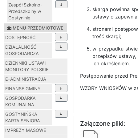
Zespół Szkolno-
skarga powinna spe
Przedszkolny w
ustawy o zapewnian
Gostyninie
MENU PRZEDMIOTOWE
stronami postępowa
treść skargi;
DOSTĘPNOŚĆ
DZIAŁALNOŚĆ
w przypadku stwie
GOSPODARCZA
przepisów ustawy,
DZIENNIKI USTAW I
ich określeniem.
MONITORY POLSKIE
Postępowanie przed Pre
E-ADMINISTRACJA
WZORY WNIOSKÓW w za
FINANSE GMINY
GOSPODARKA
KOMUNALNA
GOSTYNIŃSKA
KARTA SENIORA
Załączone pliki:
IMPREZY MASOWE