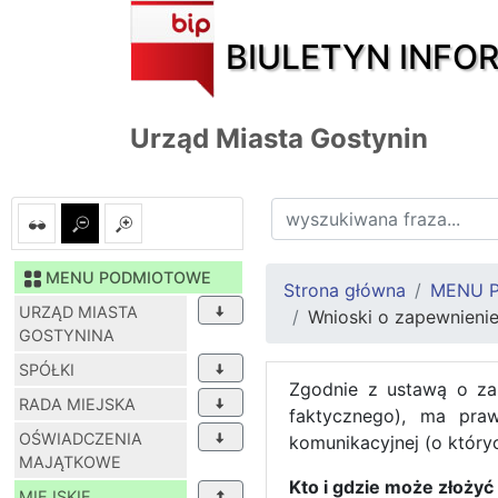
BIULETYN INFO
Urząd Miasta Gostynin
MENU PODMIOTOWE
Strona główna
MENU 
URZĄD MIASTA
Wnioski o zapewnieni
GOSTYNINA
SPÓŁKI
Zgodnie z ustawą o za
RADA MIEJSKA
faktycznego), ma praw
OŚWIADCZENIA
komunikacyjnej (o który
MAJĄTKOWE
Kto i gdzie może złoży
MIEJSKIE