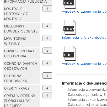
INFORMACJA PUBLICZNA
DOC
KONTROLE I
wniosek_o_zapewnienie_do
PROTOKOŁY Z
KONTROLI
MELDUNKI I
DOCX
DOWODY OSOBISTE
informacja_o_braku_dostep
MONITORING
WIZYJNY
OBWIESZCZENIA I
PDF
OGŁOSZENIA
OCHRONA DANYCH
wniosek_o_zapewnienie_dost
OSOBOWYCH
OCHRONA
ŚRODOWISKA
Informacje o dokumenci
OFERTY PRACY
Informację wprowawdził
Data udostępnienia w B
OPIEKUN DZIENNY,
Informacja zaktualizow
ŻŁOBKI I KLUBY
Data ostatniej aktualizac
DZIECIĘCE