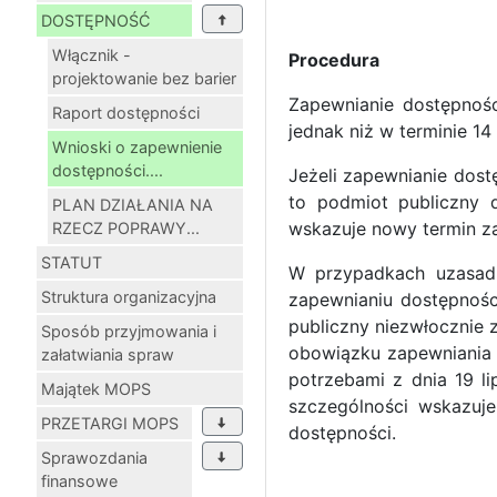
DOSTĘPNOŚĆ
Włącznik -
Procedura
projektowanie bez barier
Zapewnianie dostępnośc
Raport dostępności
jednak niż w terminie 14
Wnioski o zapewnienie
dostępności....
Jeżeli zapewnianie dost
to podmiot publiczny 
PLAN DZIAŁANIA NA
wskazuje nowy termin za
RZECZ POPRAWY...
STATUT
W przypadkach uzasadn
Struktura organizacyjna
zapewnianiu dostępnośc
publiczny niezwłocznie
Sposób przyjmowania i
obowiązku zapewniania 
załatwiania spraw
potrzebami z dnia 19 l
Majątek MOPS
szczególności wskazuje
PRZETARGI MOPS
dostępności.
Sprawozdania
finansowe