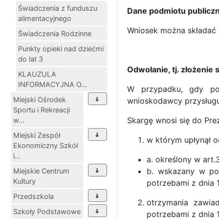
Świadczenia z funduszu
Dane podmiotu publiczn
alimentacyjnego
Wniosek można składać o
Świadczenia Rodzinne
Punkty opieki nad dziećmi
do lat 3
Odwołanie, tj. złożenie 
KLAUZULA
INFORMACYJNA O...
W przypadku, gdy pod
Miejski Ośrodek
wnioskodawcy przysługuj
Sportu i Rekreacji
Skargę wnosi się do Pre
w...
Miejski Zespół
w którym upłynął o
Ekonomiczny Szkół
i...
a. określony w art
b. wskazany w po
Miejskie Centrum
Kultury
potrzebami z dnia 1
Przedszkola
otrzymania zawia
Szkoły Podstawowe
potrzebami z dnia 1