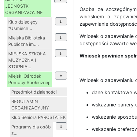
JEDNOSTKI
Osoba ze szczególnymi
ORGANIZACYJNE
wnioskiem o zapewnieni
Klub dziecięcy
zapewnianie dostępności
"Uśmiech...
Wniosek o zapewnianie d
Miejska Biblioteka
dostępności zawarte we
Publiczna im....
MIEJSKA SZKOŁA
Wniosek powinien speł
MUZYCZNA I
STOPNIA...
Miejski Ośrodek
Wniosek o zapewnianiu d
Pomocy Społecznej
Przedmiot działaności
dane kontaktowe 
REGULAMIN
wskazanie bariery 
ORGANIZACYJNY
wskazanie sposobu
Klub Seniora PAROSTATEK
Programy dla osób
wskazanie preferow
z...