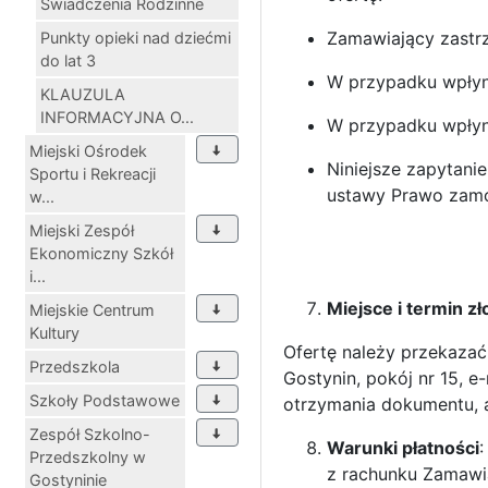
Świadczenia Rodzinne
Zamawiający zastr
Punkty opieki nad dziećmi
do lat 3
W przypadku wpłyni
KLAUZULA
INFORMACYJNA O...
W przypadku wpłyni
Miejski Ośrodek
Niniejsze zapytani
Sportu i Rekreacji
ustawy Prawo zamó
w...
Miejski Zespół
Ekonomiczny Szkół
i...
Miejsce i termin zł
Miejskie Centrum
Kultury
Ofertę należy przekazać
Przedszkola
Gostynin, pokój nr 15, e
Szkoły Podstawowe
otrzymania dokumentu, 
Zespół Szkolno-
Warunki płatności
Przedszkolny w
z rachunku Zamawi
Gostyninie