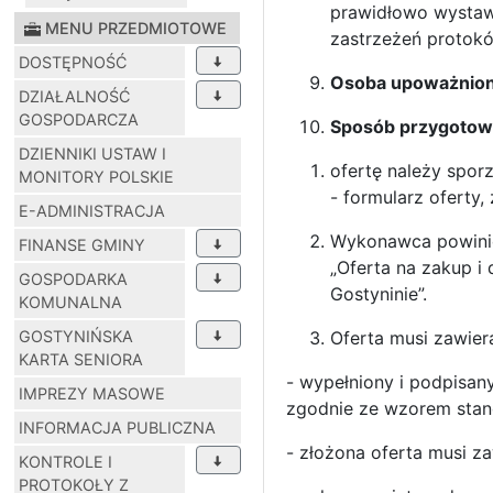
prawidłowo wystawi
MENU PRZEDMIOTOWE
zastrzeżeń protok
DOSTĘPNOŚĆ
Osoba upoważnion
DZIAŁALNOŚĆ
GOSPODARCZA
Sposób przygotowa
DZIENNIKI USTAW I
ofertę należy spor
MONITORY POLSKIE
- formularz oferty,
E-ADMINISTRACJA
Wykonawca powinie
FINANSE GMINY
„Oferta na zakup 
GOSPODARKA
Gostyninie”.
KOMUNALNA
GOSTYNIŃSKA
Oferta musi zawier
KARTA SENIORA
- wypełniony i podpisan
IMPREZY MASOWE
zgodnie ze wzorem stano
INFORMACJA PUBLICZNA
- złożona oferta musi z
KONTROLE I
PROTOKOŁY Z