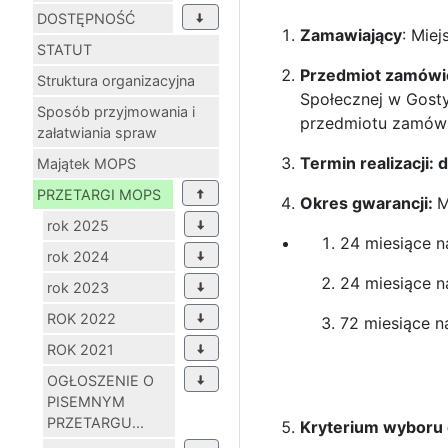
DOSTĘPNOŚĆ
Zamawiający
: Mie
STATUT
Przedmiot zamówi
Struktura organizacyjna
Społecznej w Gosty
Sposób przyjmowania i
przedmiotu zamówi
załatwiania spraw
Termin realizacji: 
Majątek MOPS
PRZETARGI MOPS
Okres gwarancji:
M
rok 2025
24 miesiące n
rok 2024
24 miesiące n
rok 2023
ROK 2022
72 miesiące na
ROK 2021
OGŁOSZENIE O
PISEMNYM
PRZETARGU...
Kryterium wyboru 