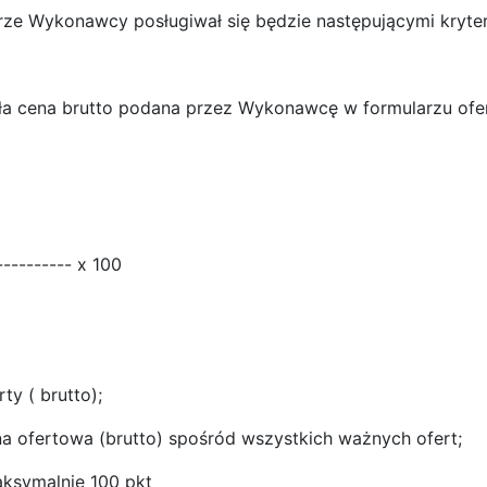
e Wykonawcy posługiwał się będzie następującymi kryter
ała cena brutto podana przez Wykonawcę w formularzu ofe
--------- x 100
ty ( brutto);
na ofertowa (brutto) spośród wszystkich ważnych ofert;
ksymalnie 100 pkt