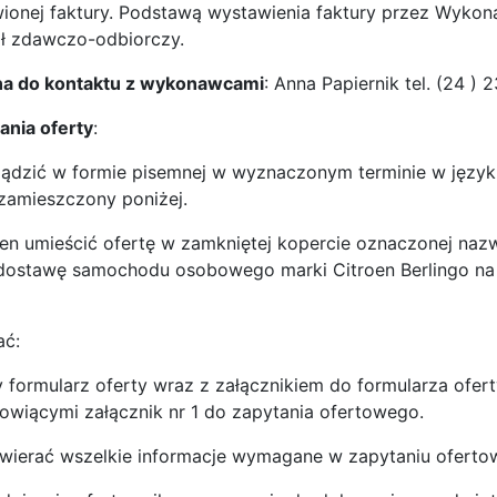
onej faktury. Podstawą wystawienia faktury przez Wykon
ół zdawczo-odbiorczy.
a do kontaktu z wykonawcami
: Anna Papiernik tel. (24 ) 
nia oferty
:
ządzić w formie pisemnej w wyznaczonym terminie w język
 zamieszczony poniżej.
n umieścić ofertę w zamkniętej kopercie oznaczonej nazw
i dostawę samochodu osobowego marki Citroen Berlingo n
ać:
y formularz oferty wraz z załącznikiem do formularza ofe
wiącymi załącznik nr 1 do zapytania ofertowego.
awierać wszelkie informacje wymagane w zapytaniu ofertow