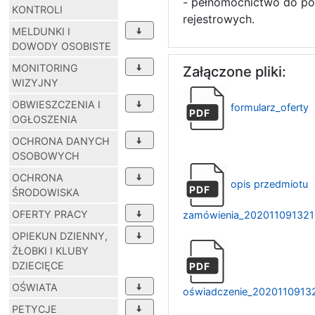
- pełnomocnictwo do po
KONTROLI
rejestrowych.
MELDUNKI I
DOWODY OSOBISTE
MONITORING
Załączone pliki:
WIZYJNY
OBWIESZCZENIA I
formularz_oferty
PDF
OGŁOSZENIA
OCHRONA DANYCH
OSOBOWYCH
OCHRONA
opis przedmiotu
PDF
ŚRODOWISKA
OFERTY PRACY
zamówienia_20201109132
OPIEKUN DZIENNY,
ŻŁOBKI I KLUBY
DZIECIĘCE
PDF
OŚWIATA
oświadczenie_2020110913
PETYCJE