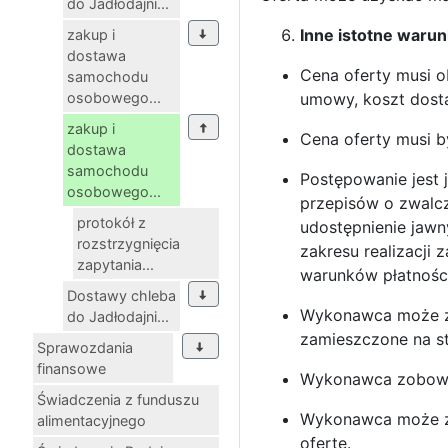
do Jadłodajni...
Inne istotne warun
zakup i
dostawa
Cena oferty musi o
samochodu
osobowego...
umowy, koszt dosta
zakup i
Cena oferty musi b
dostawa
samochodu
Postępowanie jest 
osobowego...
przepisów o zwalcz
protokół z
udostępnienie jawn
rozstrzygnięcia
zakresu realizacji
zapytania...
warunków płatności
Dostawy chleba
Wykonawca może zwr
do Jadłodajni...
zamieszczone na s
Sprawozdania
finansowe
Wykonawca zobowią
Świadczenia z funduszu
Wykonawca może zł
alimentacyjnego
ofertę.