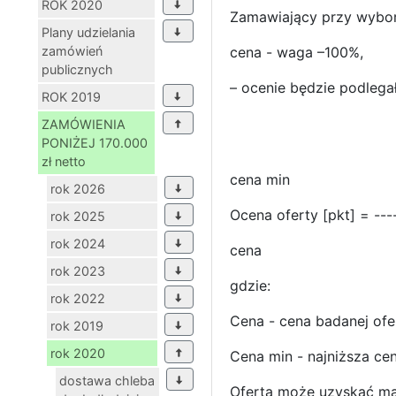
ROK 2020
Zamawiający przy wyborz
Plany udzielania
zamówień
cena - waga –100%,
publicznych
– ocenie będzie podleg
ROK 2019
ZAMÓWIENIA
PONIŻEJ 170.000
zł netto
cena min
rok 2026
Ocena oferty [pkt] = ----
rok 2025
rok 2024
cena
rok 2023
gdzie:
rok 2022
Cena - cena badanej ofer
rok 2019
rok 2020
Cena min - najniższa ce
dostawa chleba
Oferta może uzyskać ma