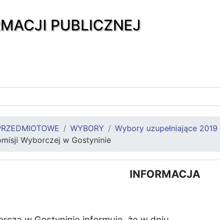
RMACJI PUBLICZNEJ
PRZEDMIOTOWE
WYBORY
Wybory uzupełniające 2019
Komisji Wyborczej w Gostyninie
INFORMACJA
rcza w Gostyninie informuje, że w dniu