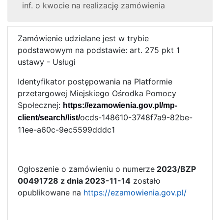
inf. o kwocie na realizację zamówienia
Zamówienie udzielane jest w trybie
podstawowym na podstawie: art. 275 pkt 1
ustawy - Usługi
Identyfikator postępowania na Platformie
przetargowej Miejskiego Ośrodka Pomocy
Społecznej:
https://ezamowienia.gov.pl/mp-
ocds-148610-3748f7a9-82be-
client/search/list/
11ee-a60c-9ec5599dddc1
Ogłoszenie o zamówieniu o numerze
2023/BZP
00491728 z dnia 2023-11-14
zostało
opublikowane na
https://ezamowienia.gov.pl/