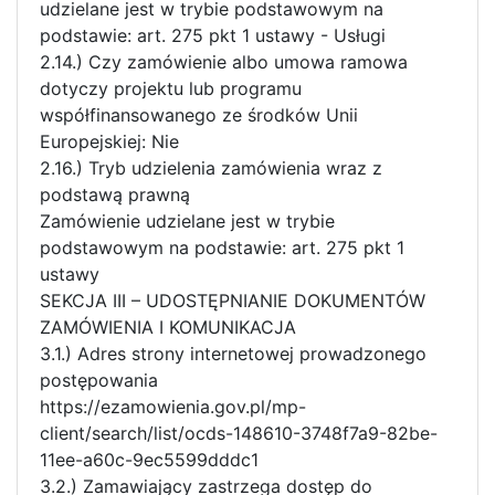
udzielane jest w trybie podstawowym na
podstawie: art. 275 pkt 1 ustawy - Usługi
2.14.) Czy zamówienie albo umowa ramowa
dotyczy projektu lub programu
współfinansowanego ze środków Unii
Europejskiej: Nie
2.16.) Tryb udzielenia zamówienia wraz z
podstawą prawną
Zamówienie udzielane jest w trybie
podstawowym na podstawie: art. 275 pkt 1
ustawy
SEKCJA III – UDOSTĘPNIANIE DOKUMENTÓW
ZAMÓWIENIA I KOMUNIKACJA
3.1.) Adres strony internetowej prowadzonego
postępowania
https://ezamowienia.gov.pl/mp-
client/search/list/ocds-148610-3748f7a9-82be-
11ee-a60c-9ec5599dddc1
3.2.) Zamawiający zastrzega dostęp do