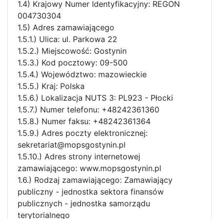
1.4) Krajowy Numer Identyfikacyjny: REGON
004730304
1.5) Adres zamawiającego
1.5.1.) Ulica: ul. Parkowa 22
1.5.2.) Miejscowość: Gostynin
1.5.3.) Kod pocztowy: 09-500
1.5.4.) Województwo: mazowieckie
1.5.5.) Kraj: Polska
1.5.6.) Lokalizacja NUTS 3: PL923 - Płocki
1.5.7.) Numer telefonu: +48242361360
1.5.8.) Numer faksu: +48242361364
1.5.9.) Adres poczty elektronicznej:
sekretariat@mopsgostynin.pl
1.5.10.) Adres strony internetowej
zamawiającego: www.mopsgostynin.pl
1.6.) Rodzaj zamawiającego: Zamawiający
publiczny - jednostka sektora finansów
publicznych - jednostka samorządu
terytorialnego