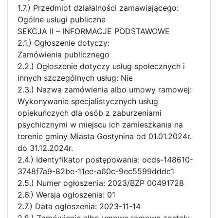
1.7.) Przedmiot działalności zamawiającego:
Ogólne usługi publiczne
SEKCJA II – INFORMACJE PODSTAWOWE
2.1.) Ogłoszenie dotyczy:
Zamówienia publicznego
2.2.) Ogłoszenie dotyczy usług społecznych i
innych szczególnych usług: Nie
2.3.) Nazwa zamówienia albo umowy ramowej:
Wykonywanie specjalistycznych usług
opiekuńczych dla osób z zaburzeniami
psychicznymi w miejscu ich zamieszkania na
terenie gminy Miasta Gostynina od 01.01.2024r.
do 31.12.2024r.
2.4.) Identyfikator postępowania: ocds-148610-
3748f7a9-82be-11ee-a60c-9ec5599dddc1
2.5.) Numer ogłoszenia: 2023/BZP 00491728
2.6.) Wersja ogłoszenia: 01
2.7.) Data ogłoszenia: 2023-11-14
2.8.) Zamówienie albo umowa ramowa zostały