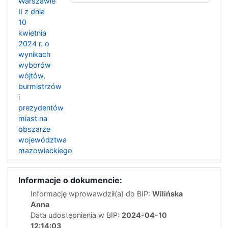
Warszawie
II z dnia
10
kwietnia
2024 r. o
wynikach
wyborów
wójtów,
burmistrzów
i
prezydentów
miast na
obszarze
województwa
mazowieckiego
Informacje o dokumencie:
Informację wprowawdził(a) do BIP:
Wilińska
Anna
Data udostępnienia w BIP:
2024-04-10
12:14:03