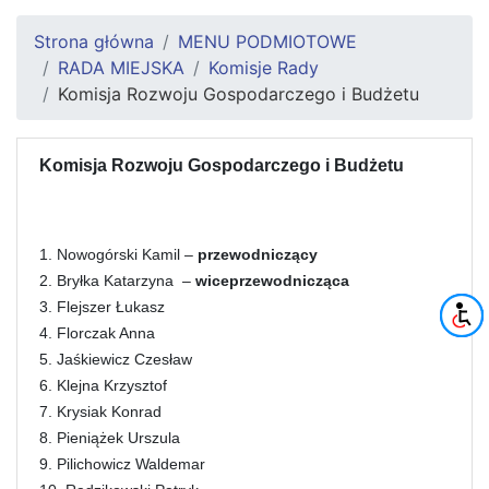
Strona główna
MENU PODMIOTOWE
RADA MIEJSKA
Komisje Rady
Komisja Rozwoju Gospodarczego i Budżetu
Komisja Rozwoju Gospodarczego i Budżetu
1. Nowogórski Kamil –
przewodniczący
2. Bryłka Katarzyna –
wiceprzewodnicząca
3. Flejszer Łukasz
4. Florczak Anna
5. Jaśkiewicz Czesław
6. Klejna Krzysztof
7. Krysiak Konrad
8. Pieniążek Urszula
9. Pilichowicz Waldemar