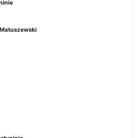
ninie
j Matuszewski