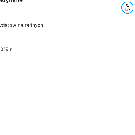
ostyninie
ndydatów na radnych
019 r.