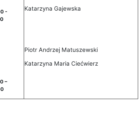
Katarzyna Gajewska
0 -
00
Piotr Andrzej Matuszewski
Katarzyna Maria Ciećwierz
0 –
00