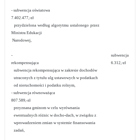
- subwencja oświatowa
7.402.477,-zł
przydzielona według algorytmu ustalonego przez
Ministra Edukacji
Narodowej,
- subwencja
rekompensująca 6.312,-zł
subwencja rekompensująca w zakresie dochodów
utraconych z tytułu ulg ustawowych w podatkach
od nieruchomości i podatku rolnym,
- subwencja równoważąca
807.589,-zł
przyznana gminom w celu wyrównania
ewentualnych różnic w docho-dach, w związku z
wprowadzeniem zmian w systemie finansowania
zadań,