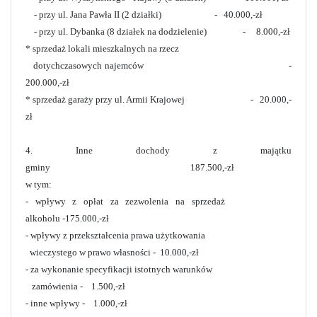
- przy ul. Jana Pawła II (2 działki) - 40.000,-zł
- przy ul. Dybanka (8 działek na dodzielenie) - 8.000,-zł
* sprzedaż lokali mieszkalnych na rzecz
dotychczasowych najemców -
200.000,-zł
* sprzedaż garaży przy ul. Armii Krajowej - 20.000,-
zł
4. Inne dochody z majątku
gminy 187.500,-zł
w tym:
- wpływy z opłat za zezwolenia na sprzedaż
alkoholu -175.000,-zł
- wpływy z przekształcenia prawa użytkowania
wieczystego w prawo własności -
10.000,-zł
- za wykonanie specyfikacji istotnych warunków
zamówienia
- 1.500,-zł
- inne wpływy
- 1.000,-zł