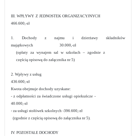
III. WPŁYWY Z JEDNOSTEK ORGANIZACYJNYCH
466.600,-zł
1. Dochody z najmu i dzierżawy składników
majątkowych 30.000,-zł
(opłaty za wynajem sal w szkołach – zgodnie z
częścią opisową do załącznika nr 5)
2. Wpływy z usług
436.600,-zł
Kwota obejmuje dochody uzyskane:
- z odpłatności za świadczone usługi opiekuńcze -
40.000,-zł
- za usługi stołówek szkolnych -396.600,-zł
(zgodnie z częścią opisową do załącznika nr 5).
IV. POZOSTAŁE DOCHODY