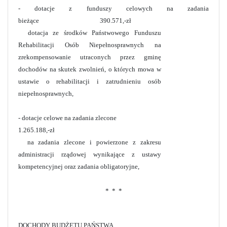
- dotacje z funduszy celowych na zadania
bieżące 390.571,-zł
dotacja ze środków Państwowego Funduszu
Rehabilitacji Osób Niepełnosprawnych na
zrekompensowanie utraconych przez gminę
dochodów na skutek zwolnień, o których mowa w
ustawie o rehabilitacji i zatrudnieniu osób
niepełnosprawnych,
- dotacje celowe na zadania zlecone
1.265.188,-zł
na zadania zlecone i powierzone z zakresu
administracji rządowej wynikające z ustawy
kompetencyjnej oraz zadania obligatoryjne,
* * *
DOCHODY BUDŻETU PAŃSTWA