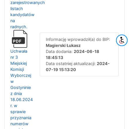
zarejestrowanych
listach
kandydatów
na
radnych.
Informację wprowadził(a) do BIP:
PDF
Magierski Łukasz
Uchwała
Data dodania:
2024-06-18
nr 3
18:45:13
Miejskiej
Data ostatniej aktualizacji:
2024-
Komisji
07-19 15:13:20
Wyborczej
w
Gostyninie
z dnia
18.06.2024
r. w
sprawie
przyznania
numerów