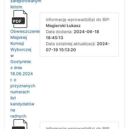
zarejstrowanym
listom.
Informację wprowadził(a) do BIP:
PDF
Magierski Łukasz
Obwieszczenie
Data dodania:
2024-06-18
Miejskiej
18:45:13
Komisji
Data ostatniej aktualizacji:
2024-
Wyborczej
07-19 15:13:20
w
Gostyninie
z dnia
18.06.2024
r. o
przyznanych
numerach
list
kandydatów
na
radnych.
Informację wprowadził(a) do BIP: