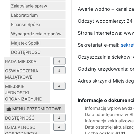
Załatwianie spraw
Awarie wodno – kanaliz
Laboratorium
Odczyt wodomierzy: 24 
Finanse Spółki
Strona internetowa: ww
Wynagrodzenia organów
Majątek Spółki
Sekretariat e-mail:
sekre
DOSTĘPNOŚĆ
Oczyszczalnia ścieków: 
RADA MIEJSKA
Godziny urzędowania: od
OŚWIADCZENIA
MAJĄTKOWE
Adres skrzynki Miejskie
MIEJSKIE
JEDNOSTKI
ORGANIZACYJNE
Informacje o dokumenci
Informację wprowawdził
MENU PRZEDMIOTOWE
Data udostępnienia w B
DOSTĘPNOŚĆ
Informacja zaktualizow
Data ostatniej aktualizac
DZIAŁALNOŚĆ
Liczba odsłon:
6131
GOSPODARCZA