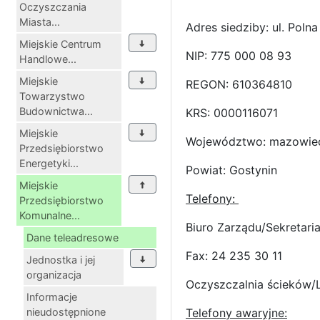
Oczyszczania
Miasta...
Adres siedziby: ul. Poln
Miejskie Centrum
NIP: 775 000 08 93
Handlowe...
Miejskie
REGON: 610364810
Towarzystwo
Budownictwa...
KRS: 0000116071
Miejskie
Województwo: mazowie
Przedsiębiorstwo
Energetyki...
Powiat: Gostynin
Miejskie
Telefony:
Przedsiębiorstwo
Komunalne...
Biuro Zarządu/Sekretaria
Dane teleadresowe
Fax: 24 235 30 11
Jednostka i jej
organizacja
Oczyszczalnia ścieków/
Informacje
nieudostępnione
Telefony awaryjne: