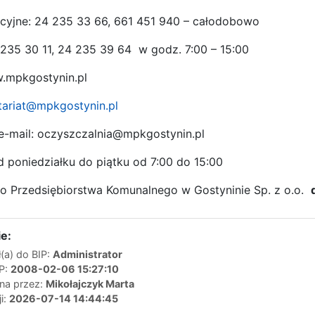
acyjne: 24 235 33 66, 661 451 940 – całodobowo
235 30 11, 24 235 39 64 w godz. 7:00 – 15:00
w.mpkgostynin.pl
tariat@mpkgostynin.pl
e-mail: oczyszczalnia@mpkgostynin.pl
 poniedziałku do piątku od 7:00 do 15:00
go Przedsiębiorstwa Komunalnego w Gostyninie Sp. z o.o.
e:
(a) do BIP:
Administrator
IP:
2008-02-06 15:27:10
ana przez:
Mikołajczyk Marta
ji:
2026-07-14 14:44:45