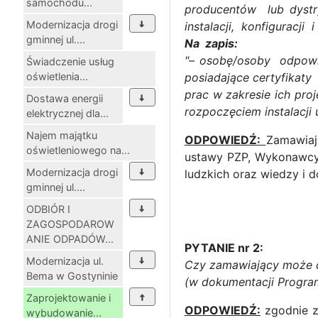
samochodu...
producentów lub dystry
Modernizacja drogi
instalacji, konfiguracj
gminnej ul....
Na zapis:
"– osobę/osoby odpowi
Świadczenie usług
oświetlenia...
posiadające certyfikat
prac w zakresie ich pro
Dostawa energii
rozpoczęciem instalacji 
elektrycznej dla...
Najem majątku
ODPOWIEDŹ:
Zamawiaj
oświetleniowego na...
ustawy PZP, Wykonawcy 
Modernizacja drogi
ludzkich oraz wiedzy i 
gminnej ul....
ODBIÓR I
ZAGOSPODAROW
ANIE ODPADÓW...
PYTANIE nr 2:
Modernizacja ul.
Czy zamawiający może do
Bema w Gostyninie
(w dokumentacji Program
Zaprojektowanie i
ODPOWIEDŹ:
zgodnie z
wybudowanie...