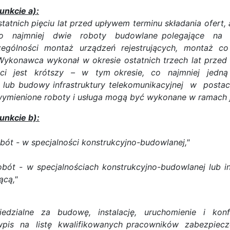
unkcie a):
tatnich pięciu lat przed upływem terminu składania ofert,
 najmniej dwie roboty budowlane polegające na b
gólności montaż urządzeń rejestrujących, montaż c
 Wykonawca wykonał w okresie ostatnich trzech lat prz
ści jest krótszy – w tym okresie, co najmniej jedn
lub budowy infrastruktury telekomunikacyjnej w postac
 wymienione roboty i usługa mogą być wykonane w ramach 
unkcie b):
bót - w specjalności konstrukcyjno-budowlanej,"
obót - w specjalnościach konstrukcyjno-budowlanej lub i
ącą,"
edzialne za budowę, instalację, uruchomienie i konf
wpis na listę kwalifikowanych pracowników zabezpiec