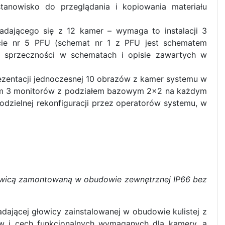
anowisko do przeglądania i kopiowania materiału
dającego się z 12 kamer – wymaga to instalacji 3
cie nr 5 PFU (schemat nr 1 z PFU jest schematem
m sprzeczności w schematach i opisie zawartych w
entacji jednoczesnej 10 obrazów z kamer systemu w
um 3 monitorów z podziałem bazowym 2x2 na każdym
zielnej rekonfiguracji przez operatorów systemu, w
wicą zamontowaną w obudowie zewnętrznej IP66 bez
dającej głowicy zainstalowanej w obudowie kulistej z
w i cech funkcjonalnych wymaganych dla kamery, a