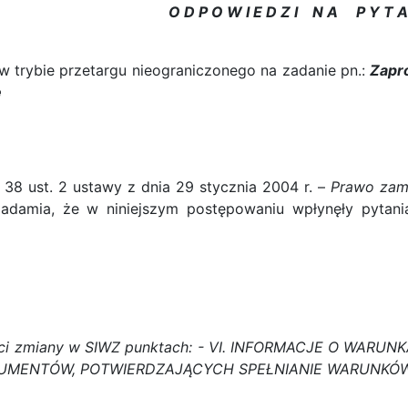
O D P O W I E D Z I N A P Y T A 
 trybie przetargu nieograniczonego na zadanie pn.:
Zapr
e
st. 2 ustawy z dnia 29 stycznia 2004 r. –
Prawo zam
adamia, że w niniejszym postępowaniu wpłynęły pytania
ci zmiany w SIWZ punktach: - VI. INFORMACJE O WARU
UMENTÓW, POTWIERDZAJĄCYCH SPEŁNIANIE WARUNKÓW