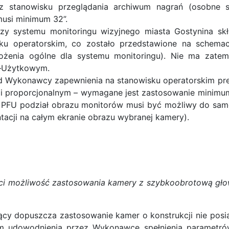
 stanowisku przeglądania archiwum nagrań (osobne st
musi minimum 32”.
y systemu monitoringu wizyjnego miasta Gostynina skła
ku operatorskim, co zostało przedstawione na schema
ożenia ogólne dla systemu monitoringu). Nie ma zate
o–Użytkowym.
Wykonawcy zapewnienia na stanowisku operatorskim prez
 i proporcjonalnym – wymagane jest zastosowanie minim
 PFU podział obrazu monitorów musi być możliwy do samod
tacji na całym ekranie obrazu wybranej kamery).
ci możliwość zastosowania kamery z szybkoobrotową gło
cy dopuszcza zastosowanie kamer o konstrukcji nie posia
m udowodnienia przez Wykonawcę spełnienia parametró