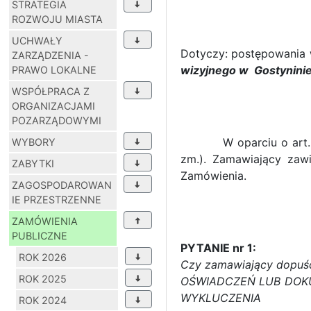
STRATEGIA
ROZWOJU MIASTA
UCHWAŁY
Dotyczy: postępowania w
ZARZĄDZENIA -
wizyjnego w Gostynini
PRAWO LOKALNE
WSPÓŁPRACA Z
ORGANIZACJAMI
POZARZĄDOWYMI
W oparciu o art. 38 u
WYBORY
zm.). Zamawiający zawi
ZABYTKI
Zamówienia.
ZAGOSPODAROWAN
IE PRZESTRZENNE
ZAMÓWIENIA
PUBLICZNE
PYTANIE nr 1:
ROK 2026
Czy zamawiający dopuś
ROK 2025
OŚWIADCZEŃ LUB DOK
WYKLUCZENIA
ROK 2024