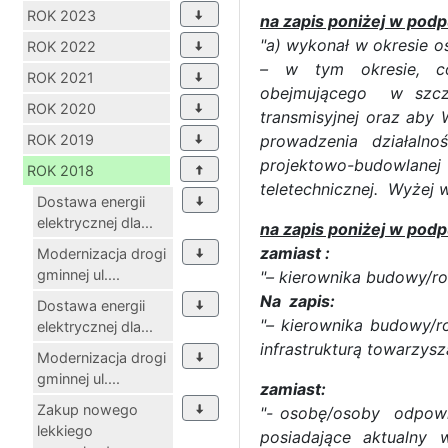
ROK 2023
na zapis poniżej w podp
"a) wykonał w okresie os
ROK 2022
– w tym okresie, co
ROK 2021
obejmującego w szcze
ROK 2020
transmisyjnej oraz aby
ROK 2019
prowadzenia działalno
projektowo-budowlanej 
ROK 2018
teletechnicznej. Wyżej
Dostawa energii
elektrycznej dla...
na zapis poniżej w podp
zamiast :
Modernizacja drogi
gminnej ul....
"– kierownika budowy/ro
Na zapis:
Dostawa energii
"– kierownika budowy/r
elektrycznej dla...
infrastrukturą towarzysz
Modernizacja drogi
gminnej ul....
zamiast:
Zakup nowego
"- osobę/osoby odpowi
lekkiego
posiadające aktualny 