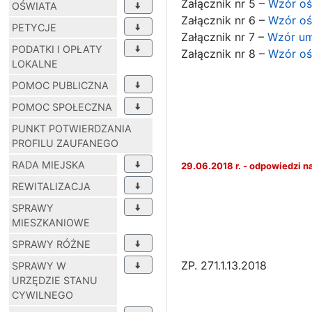
Załącznik nr 5 –
Wzór oś
OŚWIATA
Załącznik nr 6 –
Wzór oś
PETYCJE
Załącznik nr 7 –
Wzór u
PODATKI I OPŁATY
Załącznik nr 8 –
Wzór oś
LOKALNE
POMOC PUBLICZNA
POMOC SPOŁECZNA
PUNKT POTWIERDZANIA
PROFILU ZAUFANEGO
RADA MIEJSKA
29.06.2018 r. - odpowiedzi n
REWITALIZACJA
SPRAWY
MIESZKANIOWE
SPRAWY RÓŻNE
ZP. 271.1.13.2018
SPRAWY W
URZĘDZIE STANU
CYWILNEGO