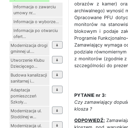
obrazów z kamer) oraz
Informacja o zawarciu
archiwalnego) wynosić 
umowy nr...
Opracowane PFU dotycz
Informacja o wyborze...
monitorów na stanowis
Informacja po otwarciu
blokowym i podaje zał
ofert...
Programie Funkcjonaln
Zamawiający wymaga od 
Modernizacja drogi
gminnej ul....
podziale równomiernym
z monitorów (zgodnie z
Utworzenie Klubu
szczególności do prezen
Dziecięcego...
Budowa kanalizacji
sanitarnej i...
Adaptacja
PYTANIE nr 3:
pomieszczeń
Czy zamawiający dopuś
Szkoły...
klosza ?
Modernizacja ul.
Stodólnej w...
ODPOWIEDŹ:
Zamawiają
Modernizacja ul.
kloszem, pod warunkie