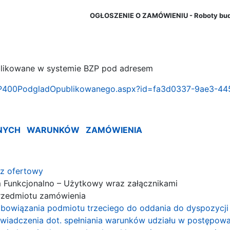
OGŁOSZENIE O ZAMÓWIENIU - Roboty bu
blikowane w systemie BZP pod adresem
l/ZP400PodgladOpublikowanego.aspx?id=fa3d0337-9ae3-4
OTNYCH WARUNKÓW ZAMÓWIENIA
rz ofertowy
m Funkcjonalno – Użytkowy wraz załącznikami
przedmiotu zamówienia
bowiązania podmiotu trzeciego do oddania do dyspozycji 
wiadczenia dot. spełniania warunków udziału w postępowa