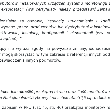
butorów instalowanych urządzeń systemu monitoringu u
i i eksploatacji (ww. certyfikaty należy przedstawić Zama
edzialne za budowę, instalację, uruchomienie i konf
y wydane przez producentów lub dystrybutorów instalow
jektowania, instalacji, konfiguracji i eksploatacji (ww
urządzeń). "
ący nie wyraża zgody na powyższe zmiany, jednocześn
mogą skorzystać w tym zakresie z referencji innych p
doświadczenia innych podmiotów.
kładnie określić przekątną ekranu oraz ilość monitorów 
 Funkcjonalno–Użytkowy i na schematach 1,5 są rozbieżn
 zapisem w PFU (ust. 15, str. 46) przekątna monitorów 