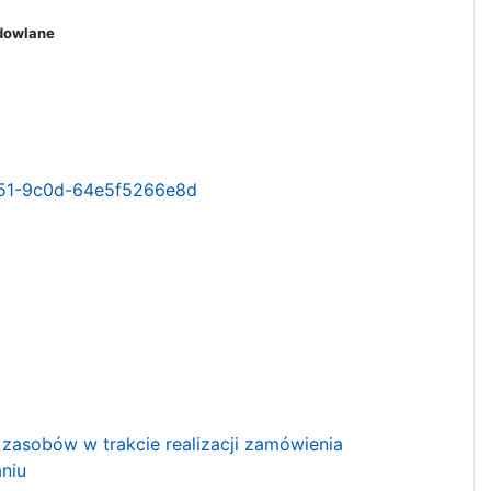
dowlane
451-9c0d-64e5f5266e8d
zasobów w trakcie realizacji zamówienia
niu