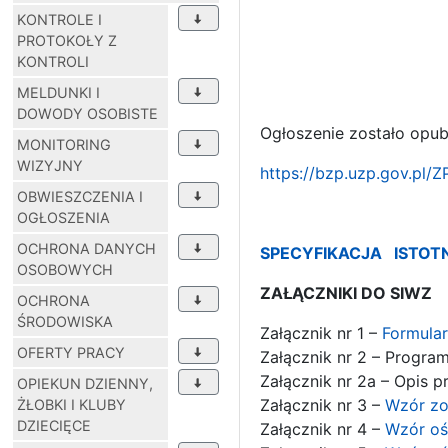
KONTROLE I
PROTOKOŁY Z
KONTROLI
MELDUNKI I
DOWODY OSOBISTE
Ogłoszenie zostało opu
MONITORING
WIZYJNY
https://bzp.uzp.gov.p
OBWIESZCZENIA I
OGŁOSZENIA
OCHRONA DANYCH
SPECYFIKACJA IST
OSOBOWYCH
ZAŁĄCZNIKI DO SIWZ
OCHRONA
ŚRODOWISKA
Załącznik nr 1 –
Formula
OFERTY PRACY
Załącznik nr 2 – Progra
Załącznik nr 2a – Opis 
OPIEKUN DZIENNY,
Załącznik nr 3 –
Wzór zo
ŻŁOBKI I KLUBY
DZIECIĘCE
Załącznik nr 4 –
Wzór oś