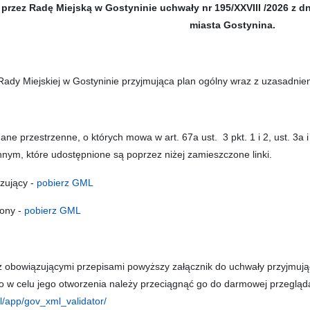
przez Radę Miejską w Gostyninie uchwały nr 195/XXVIII /2026
z d
miasta Gostynina.
ady Miejskiej w Gostyninie przyjmująca plan ogólny wraz z uzasadnie
ne przestrzenne, o których mowa w art. 67a ust. 3 pkt. 1 i 2, ust. 3a i
ym, które udostępnione są poprzez niżej zamieszczone linki.
zujący -
pobierz GML
ony -
pobierz GML
obowiązującymi przepisami powyższy załącznik do uchwały przyjmując
 to w celu jego otworzenia należy przeciągnąć go do darmowej przegląd
pl/app/gov_xml_validator/