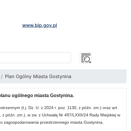
www.bip.gov.pl
Plan Ogólny Miasta Gostynina
nu ogólnego miasta Gostynina.
rzennym (t.j. Dz. U. z 2024 r. poz. 1130, z późn. zm.) oraz art.
3, z późn. zm.), w zw. z Uchwałą Nr 497/LXXII/24 Rady Miejskiej w
ego zagospodarowania przestrzennego miasta Gostynina,