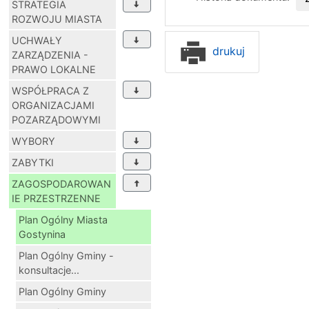
STRATEGIA
ROZWOJU MIASTA
UCHWAŁY
drukuj
ZARZĄDZENIA -
PRAWO LOKALNE
WSPÓŁPRACA Z
ORGANIZACJAMI
POZARZĄDOWYMI
WYBORY
ZABYTKI
ZAGOSPODAROWAN
IE PRZESTRZENNE
Plan Ogólny Miasta
Gostynina
Plan Ogólny Gminy -
konsultacje...
Plan Ogólny Gminy