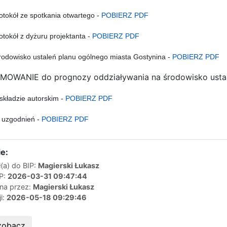
rotokół ze spotkania otwartego -
POBIERZ PDF
rotokół z dyżuru projektanta -
POBIERZ PDF
rodowisko ustaleń planu ogólnego miasta Gostynina -
POBIERZ PDF
OWANIE do prognozy oddziaływania na środowisko ustale
składzie autorskim -
POBIERZ PDF
i uzgodnień -
POBIERZ PDF
e:
(a) do BIP:
Magierski Łukasz
IP:
2026-03-31 09:47:44
ana przez:
Magierski Łukasz
ji:
2026-05-18 09:29:46
zobacz