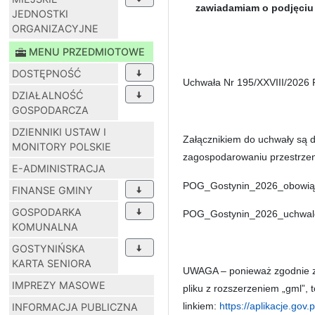
zawiadamiam o podjęciu 
JEDNOSTKI
ORGANIZACYJNE
MENU PRZEDMIOTOWE
DOSTĘPNOŚĆ
Uchwała Nr 195/XXVIII/2026 R
DZIAŁALNOŚĆ
GOSPODARCZA
DZIENNIKI USTAW I
Załącznikiem do uchwały są da
MONITORY POLSKIE
zagospodarowaniu przestrzenn
E-ADMINISTRACJA
POG_Gostynin_2026_obowią
FINANSE GMINY
GOSPODARKA
POG_Gostynin_2026_uchwal
KOMUNALNA
GOSTYNIŃSKA
KARTA SENIORA
UWAGA – ponieważ zgodnie z 
IMPREZY MASOWE
pliku z rozszerzeniem „gml”,
linkiem:
https://aplikacje.gov.
INFORMACJA PUBLICZNA