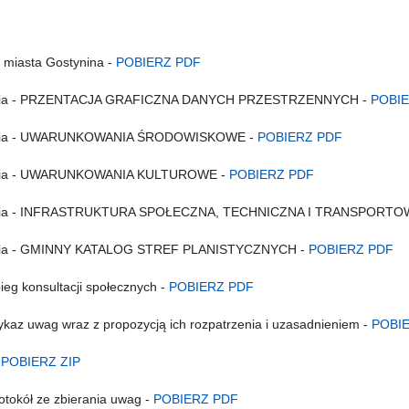
 miasta Gostynina -
POBIERZ PDF
nienia - PRZENTACJA GRAFICZNA DANYCH PRZESTRZENNYCH -
POBI
nienia - UWARUNKOWANIA ŚRODOWISKOWE -
POBIERZ PDF
nienia - UWARUNKOWANIA KULTUROWE -
POBIERZ PDF
nienia - INFRASTRUKTURA SPOŁECZNA, TECHNICZNA I TRANSPORTO
ienia - GMINNY KATALOG STREF PLANISTYCZNYCH -
POBIERZ PDF
eg konsultacji społecznych -
POBIERZ PDF
Wykaz uwag wraz z propozycją ich rozpatrzenia i uzasadnieniem -
POBI
-
POBIERZ ZIP
rotokół ze zbierania uwag -
POBIERZ PDF