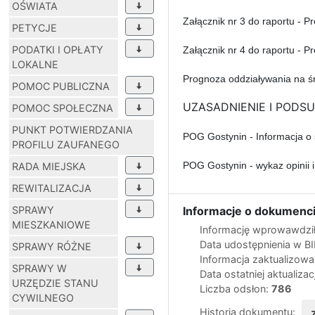
OŚWIATA
Załącznik nr 3 do raportu - P
PETYCJE
PODATKI I OPŁATY
Załącznik nr 4 do raportu - P
LOKALNE
Prognoza oddziaływania na ś
POMOC PUBLICZNA
UZASADNIENIE I PODSUM
POMOC SPOŁECZNA
PUNKT POTWIERDZANIA
POG Gostynin - Informacja o 
PROFILU ZAUFANEGO
POG Gostynin - wykaz opinii 
RADA MIEJSKA
REWITALIZACJA
SPRAWY
Informacje o dokumenci
MIESZKANIOWE
Informację wprowawdził
Data udostępnienia w B
SPRAWY RÓŻNE
Informacja zaktualizow
SPRAWY W
Data ostatniej aktualizac
URZĘDZIE STANU
Liczba odsłon:
786
CYWILNEGO
Historia dokumentu: