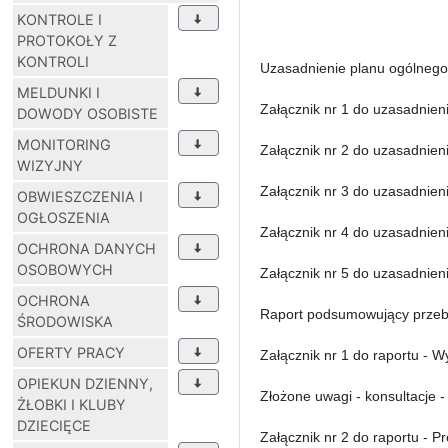
KONTROLE I
PROTOKOŁY Z
KONTROLI
Uzasadnienie planu ogólnego
MELDUNKI I
Załącznik nr 1 do uzasad
DOWODY OSOBISTE
MONITORING
Załącznik nr 2 do uzasad
WIZYJNY
Załącznik nr 3 do uzasad
OBWIESZCZENIA I
OGŁOSZENIA
Załącznik nr 4 do uzasad
OCHRONA DANYCH
OSOBOWYCH
Załącznik nr 5 do uzasadn
OCHRONA
Raport podsumowujący przebi
ŚRODOWISKA
OFERTY PRACY
Załącznik nr 1 do raportu - 
OPIEKUN DZIENNY,
Złożone uwagi - konsultacje 
ŻŁOBKI I KLUBY
DZIECIĘCE
Załącznik nr 2 do raportu - P