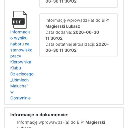
06-30 11:36:02
Informację wprowadził(a) do BIP:
PDF
Magierski Łukasz
Informacja
Data dodania:
2026-06-30
o wyniku
11:36:02
naboru na
Data ostatniej aktualizacji:
2026-
stanowisko
06-30 11:36:02
pracy
Kierownika
Klubu
Dziecięcego
„Uśmiech
Malucha”
w
Gostyninie
Informacje o dokumencie:
Informację wprowawdził(a) do BIP:
Magierski